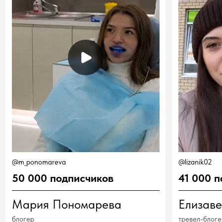
низкий поклон и благодарность Вам!
Наилучшие пожелания успехов! Вы -
классные!»
Радостева Виктория
Вячеславовна
Гигиенист
стоматологический
КОМАНДА
КТО ВАС ЛЕЧИТ
Одни и те же люди ведут вас от
первого снимка до результата
Дорохова
Лиманов
Евгения
Максим
Александровна
Васильевич
Стоматолог-
Стоматолог-
имплантолог
пародонтолог