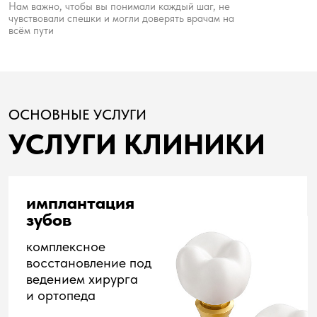
подробнее
все зубы
на 4 имплантах
комплексное
восстановление
под ведением
хирурга
и ортопеда
подробнее
протезирование
коронки, мосты,
восстановление