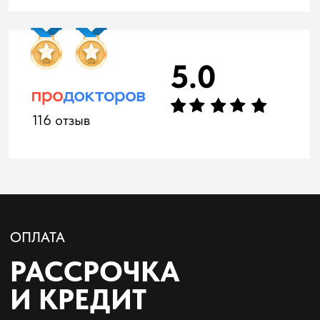
Бесплатная
парковка под
шлагбаумом
Своя закрытая
территория -
свободное место
есть всегда. Машину
спокойно оставите
прямо у входа
Большая детская
площадка
во дворе
Клиника в жилом
комплексе с большой
детской площадкой -
пока вы на приёме,
ребёнку есть чем
заняться