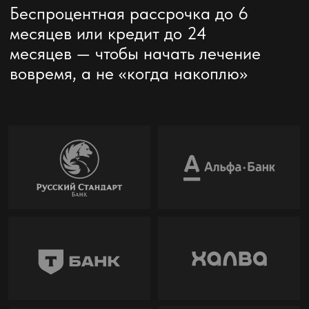
С НАМИ НЕ ТОЛЬКО ПОЛЕЗНО,
НО И ИНТЕРЕСНО! ДАВАЙТЕ ДРУЖИТЬ!
ХОТИТЕ УЗНАТЬ
НАС ПОБЛИЖЕ?
Планы развития
Специальные
клиники, важные
предложения,
опросы и
горящие окна, жизнь
возможность
клиники и отзывы
оставить пожелания
пациентов. Тут же
руководству
можно записаться на
напрямую
приём