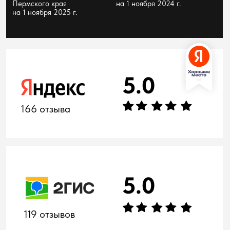
РАСПОЛОЖЕНИЕ
ЛЕГКО ДОБРАТЬСЯ
Клиника в Перми рядом с Гознаком —
удобно доехать, спокойно оставить
машину и прийти всей семьёй
Рядом
с Гознаком
Клиника в Перми
рядом с Гознаком -
удобно доехать,
спокойно оставить
машину и прийти
всей семьёй