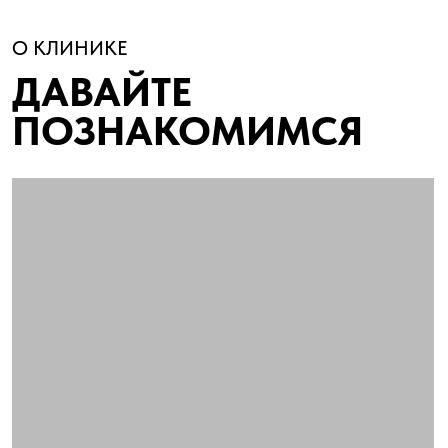
МЫ — DENTAL SECURITY
НЕБОЛЬШАЯ СТОМАТОЛОГИЯ В ПЕРМИ
ГДЕ ЛЕЧАТ БЕЗ СПЕШКИ И ПОТОЧНОГО ПОДХОДА
Мы создали клинику, в которой пациенту
не приходится каждый раз заново
рассказывать свою историю разным
врачам.
Ваш случай с первого приёма ведёт одна
команда. Специалисты вместе изучают
диагностику, согласуют план лечения и
отвечают за общий результат. Поэтому
каждый врач понимает ситуацию
целиком, а все этапы лечения связаны
между собой.