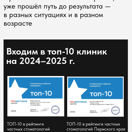
Евгения Лушникова
управляющая клиники Dental Security
«Я знаю, что визит к стоматологу для многих - это
волнение. Поэтому, создавая Dental Security, мы
хотели не просто клинику, а место, где вам
спокойно и где с вами честны. Для меня каждый
пациент - как член семьи: его важно выслушать,
всё объяснить простым языком и никуда не
торопить. Я мечтаю, чтобы о зубах заботились
спокойно и заранее, а не приходили только тогда,
когда уже болит. И самое дорогое для меня -
когда вы возвращаетесь сами и приводите
близких: значит, нам удалось главное, и вы нам
доверяете.»