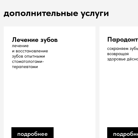
Привет! Я Смайлус. Я живу
в Dental Security и помогаю
не бояться
|