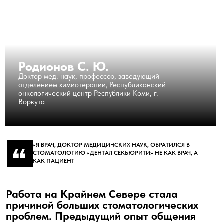
КАК МЫ ВЕДЁМ ВАШ
СЛУЧАЙ
Одна команда и один маршрут - от
диагностики до результата, без
сюрпризов по цене
1
2
Диагностика
Консилиум
Делаем снимок и КТ,
Ваш случай разбирают
собираем полную
профильные врачи
картину вашего
вместе и согласуют
случая — не на глаз
единый план лечения