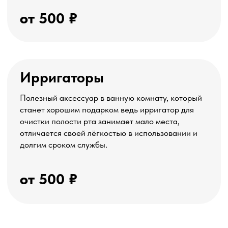
и полезное!
чупа-чупсы
с ксилитом
от 90 ₽
Ксилит это не что-то страшное, а очень даже