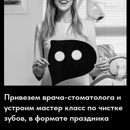
почитать о планах
видеть специальные
развития клиники и
предложения,
принять участие в
горящие окна,
важных опросах, а
жизнь клиники и
также оставить
отзывы пациентов, а
пожелания
также сможете
руководству
записаться на
прием
перейти
перейти
Здесь вы найдете
Мы не можем
полезные обзоры на
публиковать ссылки и
продукцию, советы и
упоминания на эту
уроки по уходу за
социальную сеть, но
полостью рта в
думаем, что вы знаете
домашних условиях
что делать)
перейти
перейти