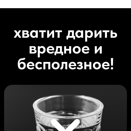
полезное! Волшебные чупа-чупсы для детей и
людей с аллергией на сладкое. Не разрушает
зубы, но ломает стереотипы, что на диете нельзя
сладенького)
жвачка с ксилитом
от 90 ₽