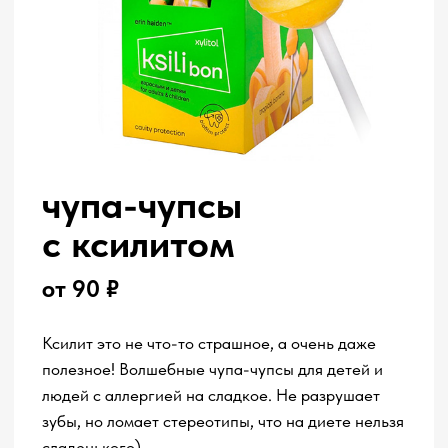
Почитайте
о важности
заботы о сотрудниках
в forbes
уникально
поздравим
ваших
сотрудников