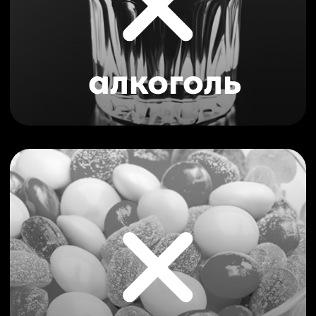
За счет приятного вкуса и полезных свойств,
жвачка с ксилитом может быть отличным
выбором для тех, кто хочет ухаживать за своими
зубами и полостью рта в повседневной жизни.
подарите
близким заботу!
Зачастую даже самые родные и близкие
люди, сталкиваются с трудностями выбора
подарка. Мы предлагаем решение, которое
позволит вам сделать не только приятный, но
и полезный подарок, сохранит здоровье и