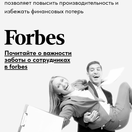
ЗА ПОЛОСТЬЮ РТА
В ДОМАШНИХ
УСЛОВИЯХ
Первый визит
Осмотр
Врач после осмотра
При первом визите в
расскажет и
клинику попросим вас
порекомендует
принести или
подходящие средства в
сфотографировать
зависимости от ваших
средства ухода за
индивидуальных
полостью рта, которыми
показателей
вы пользуетесь