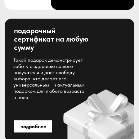
Ершики и нити
Сделать рутину брекетаносца эффективнее и
лучше – можно и нужно! Ершик - волшебная
палочка, которая влезет в любую сумочку и
выручит в любое время. Нити полезны тому, кто
большую часть своего времени проводите вне
дома и не всегда есть возможность применить
полный комплект для ухода за зубами.
от 500 ₽
Щётки и пасты