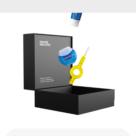
Ирригаторы
Полезный аксессуар в ванную комнату, который
станет хорошим подарком ведь ирригатор для
очистки полости рта занимает мало места,
отличается своей лёгкостью в использовании и
долгим сроком службы.
от 500 ₽
xватит дарить
вредное и
бесполезное!