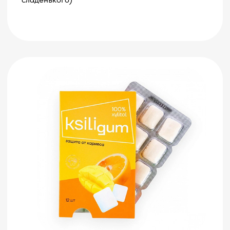
Евгения
Лушникова
Основатель и
управлющая клиники
Привезем врача-стоматолога и
устроим мастер класс по чистке
зубов, в формате праздника
Счастливая улыбка ваших сотрудников
будет под нашим контролем! После
обучения правильному уходу участники