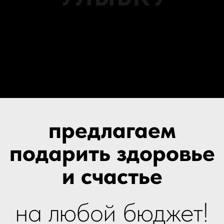
сертификат на безопасное
и эффективное
отбеливание зубов
Подарок будет актуален для
людей любого возраста,
которые хотят улучшить свою
улыбку без риска для
здоровья. Улыбка близкого -
лучший подарок!
от 18 000 ₽
подробнее
стомбокс
Бокс со стоматологическими
подарками — это отличный
подарок для всех, кто ценит
здоровье своей улыбки. В
нем можно найти
разнообразные предметы,