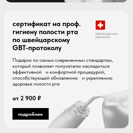
премиального качества
Премиальные зубные щетки и пасты
имеют эргономичный дизайн и
изготовлены из высококачественных
материалов, которые не травмируют
десну и эмаль.
от 500 ₽
Ополаскиватели
и скребки
Использование ополаскивателей и скребков в
сочетании с регулярной чисткой может помочь
сохранить здоровье полости рта и дать ощущение
свежести и чистоты на длительное время.
от 500 ₽