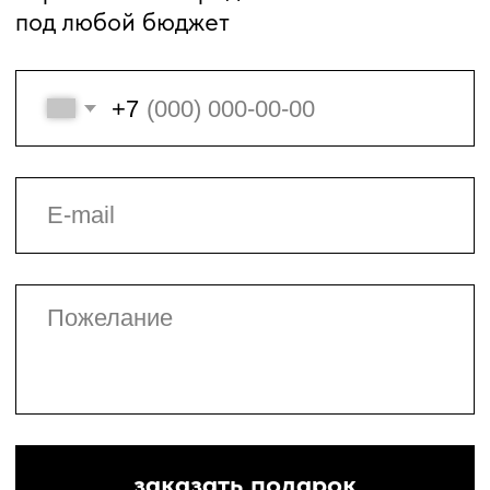
разработка сайтов,
комплексное продвижение и
автоматизация бизнес-
процессов в медицине
Регистрационный номер лицензии
Л041-01167-59/00735732
Политика конфиденциальности
© 2023, ООО "ЦБС"