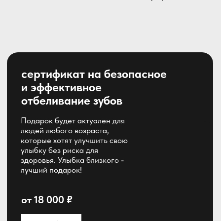
которые помогут
поддерживать здоровье
зубов и десен
от 500 ₽
подробнее
подарочный
сертификат на любую
сумму
Такой подарок демонстрирует
заботу о здоровье вашего
получателя и дает свободу
выбора, что делает его
универсальным и актуальным
подарком для любого возраста
и пола
подробнее