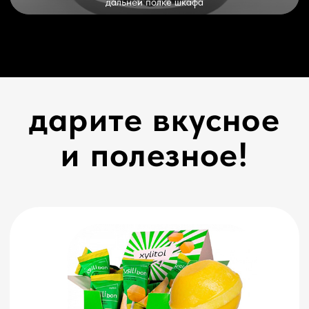
сотрудникам
присоединяйся
к wellbeing-инициативе!
За последние несколько лет рынок
оздоровительных программ, нацеленных на
благополучие сотрудников, значительно
вырос: по прогнозам, к 2027 году его
стоимость может составить $99,36 млрд.
Сегодня руководители компаний все чаще
внедряют wellbeing-инициативы, чтобы
заботиться о физическом и ментальном
здоровье своих подчиненных, — это
позволяет повысить производительность и
избежать финансовых потерь