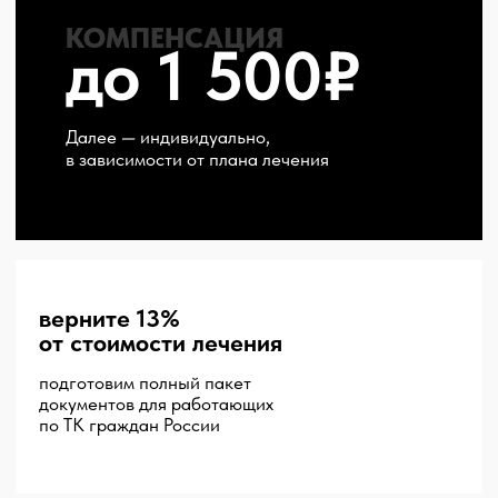
директор клиники
Артём
Миков
Я сам родом из Чернушки и понимаю,
что значит взять выходной и поехать
в Пермь на консультацию
Поэтому наша цель
— сделать ваш визит
максимально полезным, легким
и честным. Мы спокойно объясним всё
по шагам, покажем варианты, составим
понятный план лечения и рассчитаем