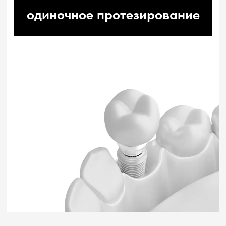
Самый популярный способ по
соотношению цена =
качество, для тех, кто не готов
стареть и хочет наслаждаться
комфортной жизнью
от 112 000₽
от 96 000₽
зафиксировать цену
24 : 09 : 18 : 00
дней
часов
минут
секунд