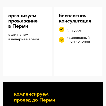
Далее — индивидуально,
в зависимости от плана лечения
Бесплатная
консультация
и снимок КТ
верните 13%
от стоимости лечения
подготовим полный пакет
документов для работающих
по ТК граждан России
беспроцентная
рассрочка от банка
без первого взноса
до 12 месяцев