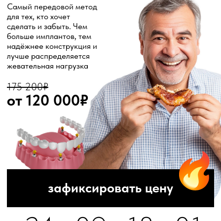
уход
стаканов
восстановите зубы
уже сейчас, а платите
постепенно
рассрочка до 24 месяцев
рассрочка
напрямую от
клиники
+7
оставить заявку на расчет