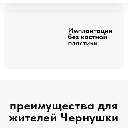
преимущества для
жителей Чернушки
организуем
бесплатная
проживание
консультация
в Перми
КТ зубов
если прием
комплексный
в вечернее время
план лечения
бесплатная консультация
компенсируем
проезд до Перми
КОМПЕНСАЦИЯ
до 1 500₽