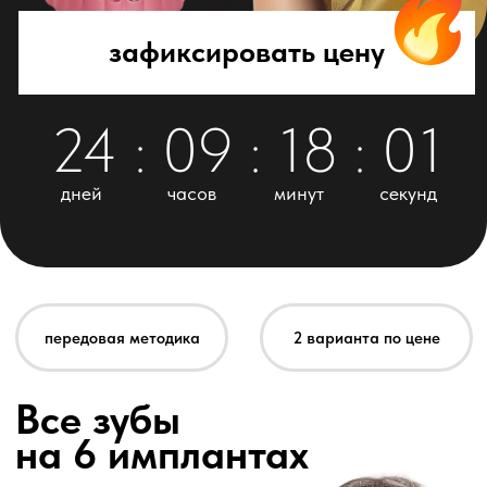
съемные
все на
протезы
4 имплантах
Ограничения
Вкусная еда без
в питании
компромиссов
Изменения во
А вам
внешности
точно 25?!
Регулярная
Долговечное
коррекция
решение
Дополнительный
Никаких