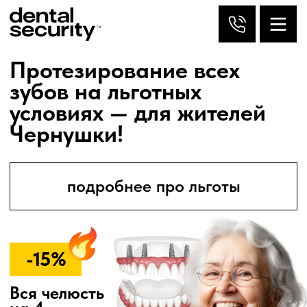
Протезирование всех
зубов на льготных
условиях — для жителей
Чернушки!
подробнее про льготы
-15%
Вся челюсть
на 4
имплантах
от 112 000
от 96 000 ₽