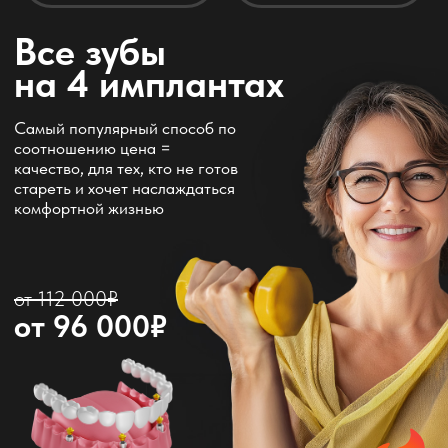
протез
частичном отсутствии зубов
Устанавливаются пр
Крепятся на деснах
частичном отсутстви
С металлическим ба
от 9 800 ₽
от 29 000 ₽
узнать подробнее
узнать подро