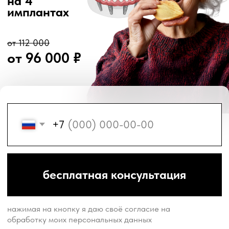
+7
бесплатная консультация
нажимая на кнопку я даю своё согласие на
обработку моих персональных данных
2
3
Имплантация
1
без костной
4
пластики