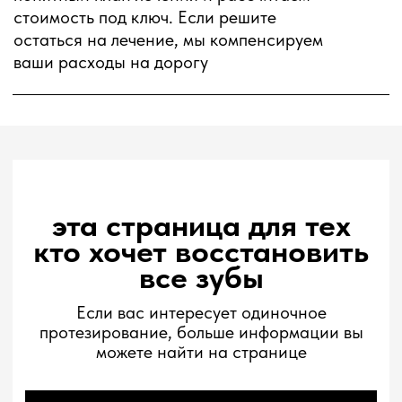
от 72 700₽
от 49 800₽
зафиксировать цену
24 : 09 : 18 : 00
дней
часов
минут
секунд
популярная методика
цена = качество
Все зубы
на 4 имплантах