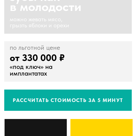
от 330 000 ₽
«под ключ» на
имплантатах
РАССЧИТАТЬ СТОИМОСТЬ ЗА 5 МИНУТ
нет
стоимость
проблем
без
съёмного
звонков
забудьте о всех
предварительную
проблемах постоянно
стоимость вы
спадающего,
получаете сразу после
неудобного съемного
того, как ответите на
протеза
вопросы ниже
рассрочка без
процентов