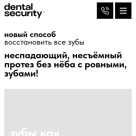
как в молодости, зубами!
новый способ
восстановить все зубы
неспадающий, несъёмный
протез без нёба с ровными,
зубами!
зубы как
в молодости
можно жевать мясо,
грызть яблоки и орехи
по льготной цене